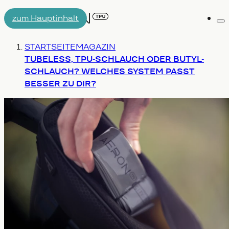
zum Hauptinhalt
Me
AIRTUBE
Du bist hier:
STARTSEITE
MAGAZIN
DARUM AERON/T
ENGINEERING
TUBELESS, TPU-SCHLAUCH ODER BUTYL-
SCHLAUCH? WELCHES SYSTEM PASST
BESSER ZU DIR?