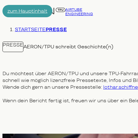
AIRTUBE
zum Hauptinhalt
ENGINEERING
Menu
Du bist hier:
STARTSEITE
PRESSE
PRESSE
AERON/TPU schreibt Geschichte(n)
Du möchtest über AERON/TPU und unsere TPU-Fahrrads
schnell wie möglich lizenzfreie Pressetexte, Infos und 
Wende dich gern an unsere Pressestelle:
lothar.schiffn
Wenn dein Bericht fertig ist, freuen wir uns über ein Be