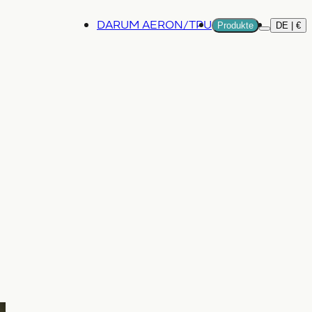
DARUM AERON/TPU
Produkte
DE | €
Mehr