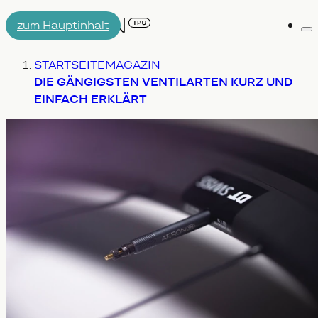
zum Hauptinhalt
Me
AIRTUBE
Du bist hier:
STARTSEITE
MAGAZIN
DARUM AERON/T
ENGINEERING
DIE GÄNGIGSTEN VENTILARTEN KURZ UND
EINFACH ERKLÄRT