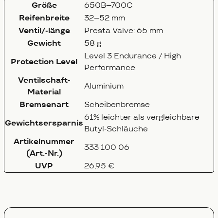
Größe
650B–700C
Reifenbreite
32–52 mm
Ventil/-länge
Presta Valve: 65 mm
Gewicht
58 g
Level 3 Endurance / High
Protection Level
Performance
Ventilschaft-
Aluminium
Material
Bremsenart
Scheibenbremse
61% leichter als vergleichbare
Gewichtsersparnis
Butyl-Schläuche
Artikelnummer
333 100 06
(Art.-Nr.)
UVP
26,95 €