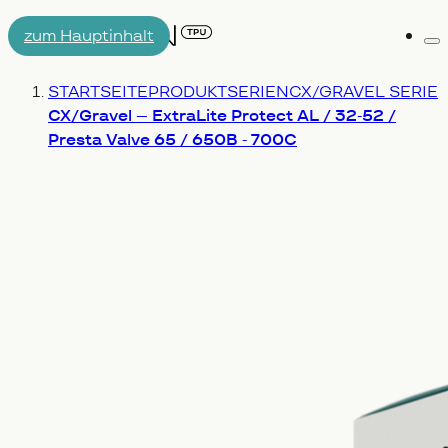
zum Hauptinhalt
Me
AIRTUBE
Du bist hier:
STARTSEITE
PRODUKTSERIEN
CX/GRAVEL SERIE
DARUM AERON/T
ENGINEERING
CX/Gravel – ExtraLite Protect AL / 32-52 /
Presta Valve 65 / 650B - 700C