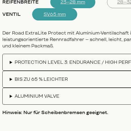
REIFENBREITE
23–28 mm
28–3
VENTIL
SV65 mm
Der Road ExtraLite Protect mit Aluminium-Ventilschaft 
leistungsorientierte Rennradfahrer – schnell, leicht, p
und kleinem Packmaß.
PROTECTION LEVEL 3: ENDURANCE / HIGH PE
BIS ZU 65 % LEICHTER
ALUMINIUM VALVE
Hinweis: Nur für Scheibenbremsen geeignet.