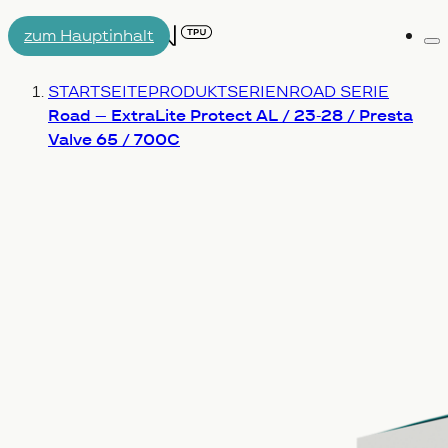
zum Hauptinhalt
Me
AIRTUBE
Du bist hier:
STARTSEITE
PRODUKTSERIEN
ROAD SERIE
DARUM AERON/T
ENGINEERING
Road – ExtraLite Protect AL / 23-28 / Presta
Valve 65 / 700C