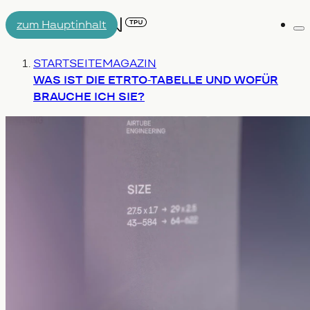
zum Hauptinhalt
Me
AIRTUBE
Du bist hier:
STARTSEITE
MAGAZIN
DARUM AERON/T
ENGINEERING
WAS IST DIE ETRTO-TABELLE UND WOFÜR
BRAUCHE ICH SIE?