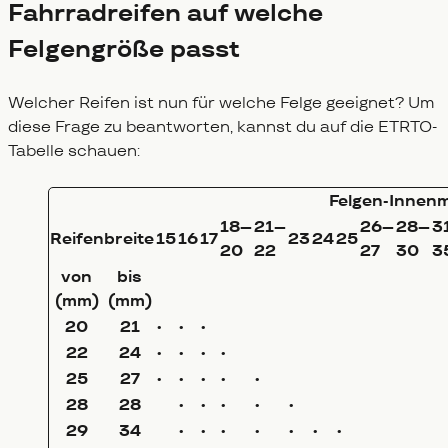
Fahrradreifen auf welche
Felgengröße passt
Welcher Reifen ist nun für welche Felge geeignet? Um
diese Frage zu beantworten, kannst du auf die ETRTO-
Tabelle schauen:
Felgen-Innenm
18–
21–
26–
28–
3
Reifenbreite
15
16
17
23
24
25
20
22
27
30
3
von
bis
(mm)
(mm)
20
21
•
•
•
22
24
•
•
•
•
25
27
•
•
•
•
•
28
28
•
•
•
•
•
29
34
•
•
•
•
•
•
•