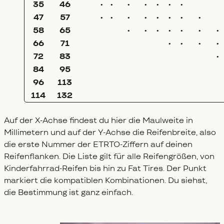
35
46
•
•
•
•
•
•
•
47
57
•
•
•
•
•
•
•
•
58
65
•
•
•
•
•
•
•
66
71
•
•
•
•
72
83
•
84
95
96
113
114
132
Auf der X-Achse findest du hier die Maulweite in
Millimetern und auf der Y-Achse die Reifenbreite, also
die erste Nummer der ETRTO-Ziffern auf deinen
Reifenflanken. Die Liste gilt für alle Reifengrößen, von
Kinderfahrrad-Reifen bis hin zu Fat Tires. Der Punkt
markiert die kompatiblen Kombinationen. Du siehst,
die Bestimmung ist ganz einfach.