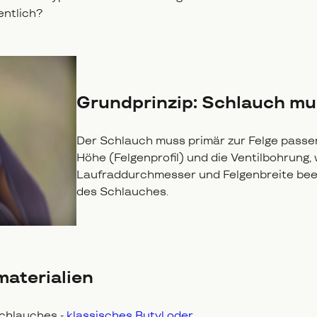
entlich?
Grundprinzip: Schlauch mu
Der Schlauch muss primär zur Felge passen
Höhe (Felgenprofil) und die Ventilbohrung, 
Laufraddurchmesser und Felgenbreite bee
des Schlauches.
materialien
Schlauches -
klassisches Butyl oder