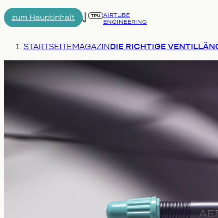
AIRTUBE
zum Hauptinhalt
ENGINEERING
Menu
Du bist hier:
STARTSEITE
MAGAZIN
DIE RICHTIGE VENTILLÄ