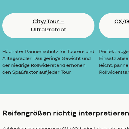
City/Tour –
CX/Gr
UltraProtect
Höchster Pannenschutz für Touren- und
Perfekt abge
Alltagsradler. Das geringe Gewicht und
Einsatz abse
der niedrige Rollwiderstand erhöhen
leicht, panne
den Spaßfaktor auf jeder Tour.
Rollwidersta
Reifengrößen richtig interpretiere
Zahlenkombinationen wie 40-622 findest du auch auf 