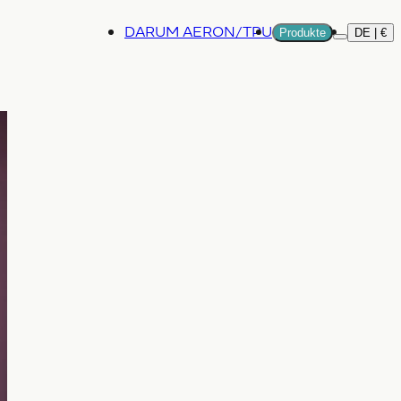
DARUM AERON/TPU
Produkte
DE | €
Mehr