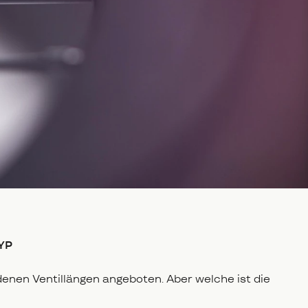
YP
enen Ventillängen angeboten. Aber welche ist die