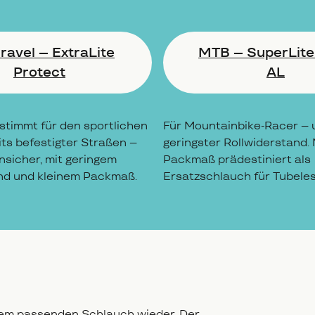
avel – ExtraLite
MTB – SuperLite
Protect
AL
stimmt für den sportlichen
Für Mountainbike-Racer – ul
its befestigter Straßen –
geringster Rollwiderstand. 
nsicher, mit geringem
Packmaß prädestiniert als
nd und kleinem Packmaß.
Ersatzschlauch für Tubeles
n
dem passenden Schlauch wieder. Der