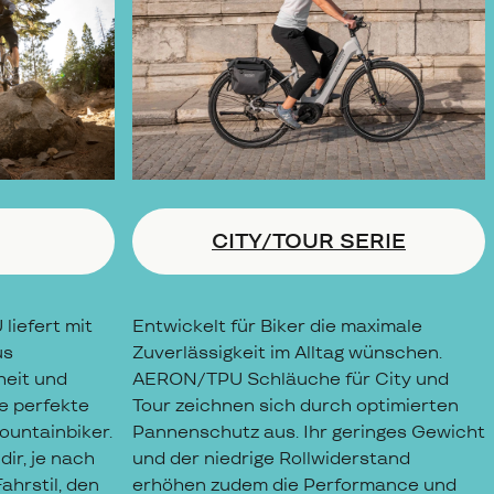
CITY/TOUR SERIE
liefert mit
Entwickelt für Biker die maximale
us
Zuverlässigkeit im Alltag wünschen.
heit und
AERON/TPU Schläuche für City und
e perfekte
Tour zeichnen sich durch optimierten
ountainbiker.
Pannenschutz aus. Ihr geringes Gewicht
dir, je nach
und der niedrige Rollwiderstand
ahrstil, den
erhöhen zudem die Performance und