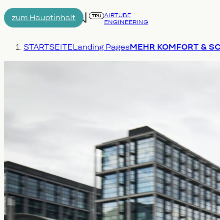
AIRTUBE
zum Hauptinhalt
ENGINEERING
Menu
Du bist hier:
STARTSEITE
Landing Pages
MEHR KOMFORT & SC