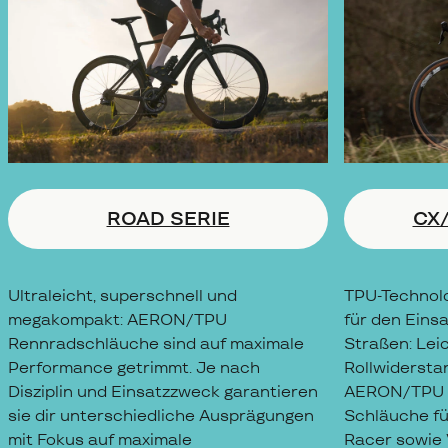
ROAD SERIE
CX
Ultraleicht, superschnell und
TPU-Technolo
megakompakt: AERON/TPU
für den Einsa
Rennradschläuche sind auf maximale
Straßen: Leic
Performance getrimmt. Je nach
Rollwidersta
Disziplin und Einsatzzweck garantieren
AERON/TPU b
sie dir unterschiedliche Ausprägungen
Schläuche fü
mit Fokus auf maximale
Racer sowie 