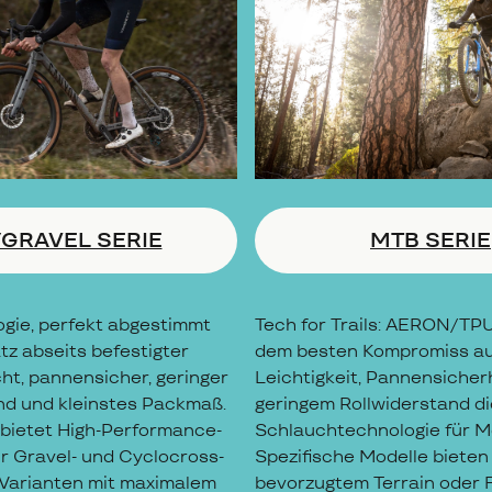
/GRAVEL SERIE
MTB SERIE
gie, perfekt abgestimmt
Tech for Trails: AERON/TPU 
tz abseits befestigter
dem besten Kompromiss a
ht, pannensicher, geringer
Leichtigkeit, Pannensicher
nd und kleinstes Packmaß.
geringem Rollwiderstand di
ietet High-Performance-
Schlauchtechnologie für M
r Gravel- und Cyclocross-
Spezifische Modelle bieten 
Varianten mit maximalem
bevorzugtem Terrain oder F