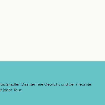
tagsradler. Das geringe Gewicht und der niedrige
 jeder Tour.