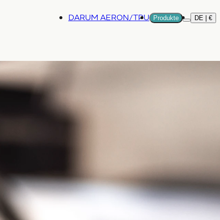
DARUM AERON/TPU
Produkte
DE | €
Mehr