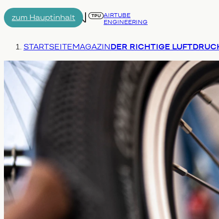
AIRTUBE
zum Hauptinhalt
ENGINEERING
Menu
Du bist hier:
STARTSEITE
MAGAZIN
DER RICHTIGE LUFTDRUCK