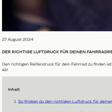
Veröffentlicht am
27. August 2024
DER RICHTIGE LUFTDRUCK FÜR DEINEN FAHRRADREI
Den richtigen Reifendruck für dein Fahrrad zu finden ist
ab!
Inhalt
So findest du den richtigen Luftdruck für deine